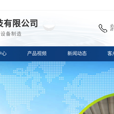
技有限公司
全
咨
理设备制造
中心
产品视频
新闻动态
客