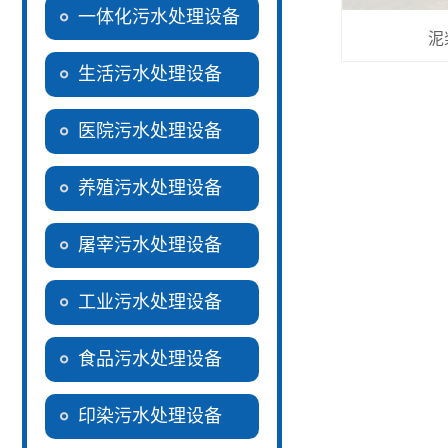
一体化污水处理设备
泥
生活污水处理设备
医院污水处理设备
养殖污水处理设备
屠宰污水处理设备
工业污水处理设备
食品污水处理设备
印染污水处理设备