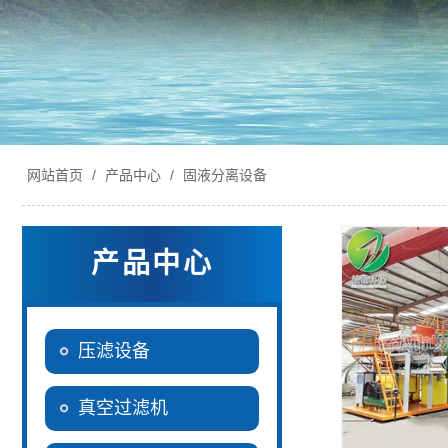
网站首页
/
产品中心
/
固液分离设备
产品中心
压滤设备
真空过滤机