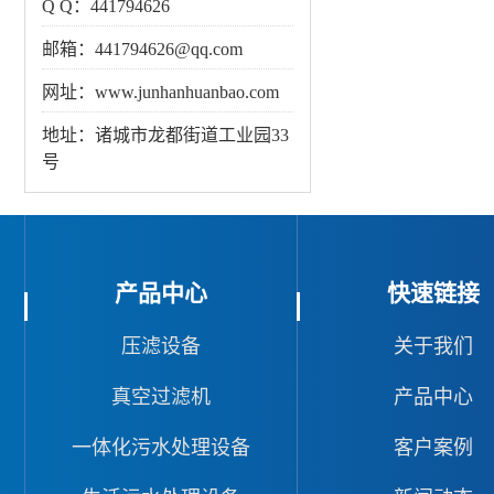
Q Q：441794626
邮箱：441794626@qq.com
网址：www.junhanhuanbao.com
地址：诸城市龙都街道工业园33
号
产品中心
快速链接
压滤设备
关于我们
真空过滤机
产品中心
一体化污水处理设备
客户案例