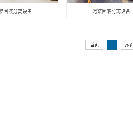
浆固液分离设备
泥浆固液分离设备
首页
1
尾