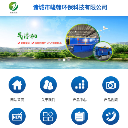
诸城市峻翰环保科技有限公司
网站首页
关于我们
产品中心
产品视频