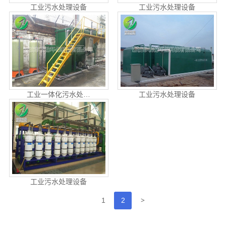
工业污水处理设备
工业污水处理设备
工业一体化污水处…
工业污水处理设备
工业污水处理设备
>
1
2